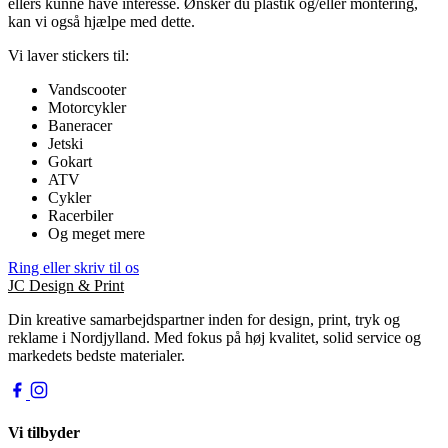
ellers kunne have interesse. Ønsker du plastik og/eller montering,
kan vi også hjælpe med dette.
Vi laver stickers til:
Vandscooter
Motorcykler
Baneracer
Jetski
Gokart
ATV
Cykler
Racerbiler
Og meget mere
Ring eller skriv til os
JC
Design & Print
Din kreative samarbejdspartner inden for design, print, tryk og
reklame i Nordjylland. Med fokus på høj kvalitet, solid service og
markedets bedste materialer.
Vi tilbyder