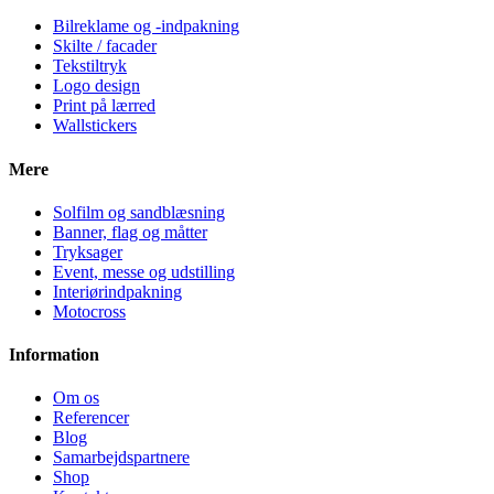
Bilreklame og -indpakning
Skilte / facader
Tekstiltryk
Logo design
Print på lærred
Wallstickers
Mere
Solfilm og sandblæsning
Banner, flag og måtter
Tryksager
Event, messe og udstilling
Interiørindpakning
Motocross
Information
Om os
Referencer
Blog
Samarbejdspartnere
Shop