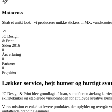
Motocross
Skab et unikt look - vi producerer unikke stickers til MX, vandscoote
JC
Design
& Print
Siden 2016
0
Års erfaring
0
Partnere
0
Projekter
Lækker service, højt humør og
hurtigt sva
JC Design & Print blev grundlagt af Joan, som efter en årelang karri
skiltetekniker og etablerede virksomheden for at tilbyde kreative løsnin
Vores mission er enkel: at levere produkter, der opfylder og overgår v
omfattende brandingløsninger.