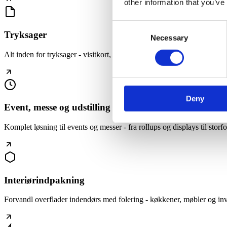
other information that you’ve
Consent
Tryksager
Necessary
Selection
Alt inden for tryksager - visitkort, flyers, brochurer, postere og meget
Deny
Event, messe og udstilling
Komplet løsning til events og messer - fra rollups og displays til storfo
Interiørindpakning
Forvandl overflader indendørs med folering - køkkener, møbler og inv