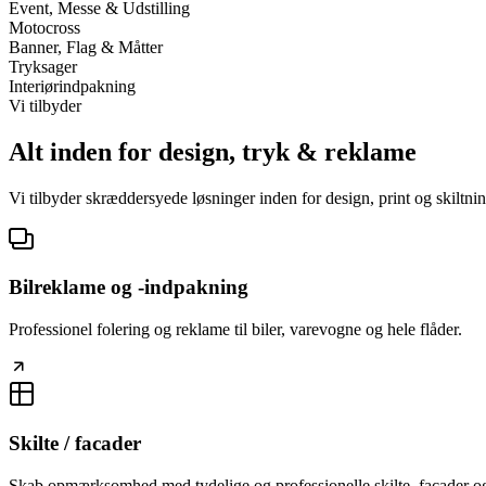
Event, Messe & Udstilling
Motocross
Banner, Flag & Måtter
Tryksager
Interiørindpakning
Vi tilbyder
Alt inden for design, tryk & reklame
Vi tilbyder skræddersyede løsninger inden for design, print og skiltnin
Bilreklame og -indpakning
Professionel folering og reklame til biler, varevogne og hele flåder.
Skilte / facader
Skab opmærksomhed med tydelige og professionelle skilte, facader og