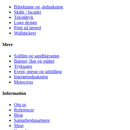
Bilreklame og -indpakning
Skilte / facader
Tekstiltryk
Logo design
Print på lærred
Wallstickers
Mere
Solfilm og sandblæsning
Banner, flag og måtter
Tryksager
Event, messe og udstilling
Interiørindpakning
Motocross
Information
Om os
Referencer
Blog
Samarbejdspartnere
Shop