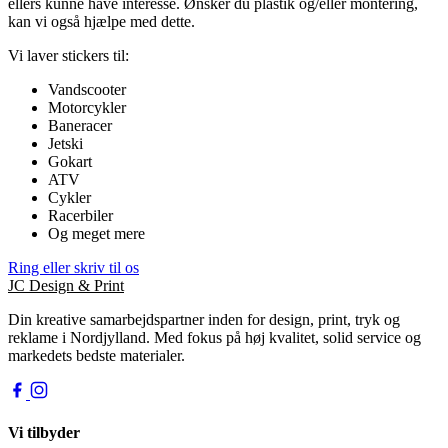
ellers kunne have interesse. Ønsker du plastik og/eller montering,
kan vi også hjælpe med dette.
Vi laver stickers til:
Vandscooter
Motorcykler
Baneracer
Jetski
Gokart
ATV
Cykler
Racerbiler
Og meget mere
Ring eller skriv til os
JC
Design & Print
Din kreative samarbejdspartner inden for design, print, tryk og
reklame i Nordjylland. Med fokus på høj kvalitet, solid service og
markedets bedste materialer.
Vi tilbyder